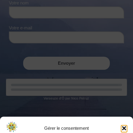
Votre nom
Votre e-mail
Veuillez laisser ce champ vide.
Alternative:
Verseuze d’Ô par Nico Petruz
Gérer le consentement
Mentions légales